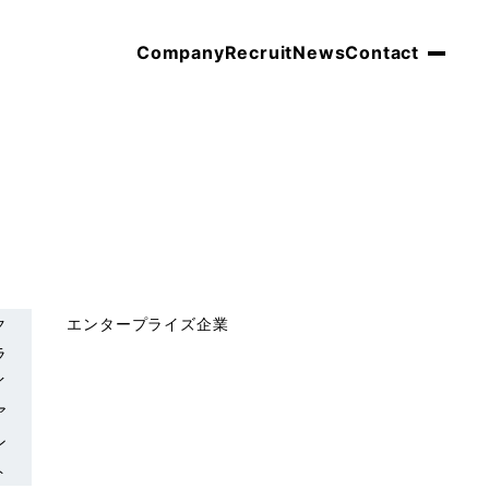
Company
Recruit
News
Contact
ク
エンタープライズ企業
ラ
イ
ア
ン
ト