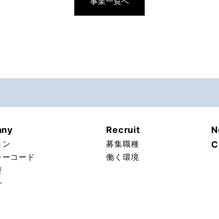
事業一覧へ
any
Recruit
N
ョン
募集職種
C
ャーコード
働く環境
要
介